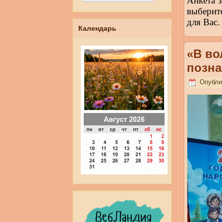
Анкета 
выберит
для Вас.
Календарь
«В во
позна
Опублик