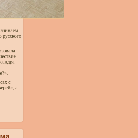
начинаем
о русского
изовала
шествие
ксандра
а?».
сах с
ерей», а
мма