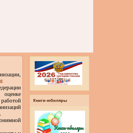
низации,
КЕ
дерации
 оценке
аботой
Книги-юбиляры
низаций
.
онимной