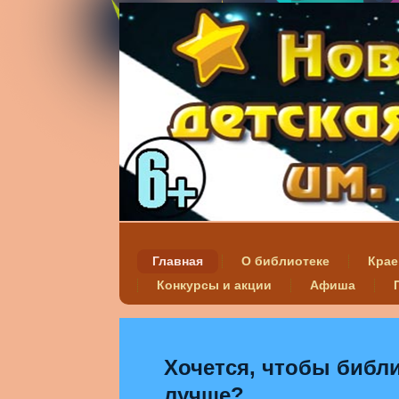
Главная
О библиотеке
Крае
Конкурсы и акции
Афиша
Хочется, чтобы библи
лучше?