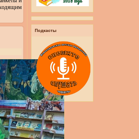
анкеты и
дходящим
Подкасты