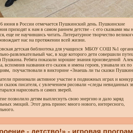
6 июня в России отмечается Пушкинский день. Пушкинские
ния приходят к нам в самом раннем детстве - с его сказками мы 
ся, еще не научившись читать. Литературное творчество великог
ровождает нас на протяжении всей жизни.
овская детская библиотека для учащихся МБОУ СОШ №1 орган
льно-развлекательный час, в ходе которого дети совершили путе
м Пушкина. Ребята показали хорошие знания произведений Але
а, вспомнив названия его сказок и имена героев, узнавали их по
иям, поучаствовали в викторине «Знаешь ли ты сказки Пушкин
тели принимали активное участие в подвижных играх и конкур
и сказок писателя, с увлечением рисовали «следы невиданных зв
старался нарисовать и самих зверей.
ие позволило детям выплеснуть свою энергию и дало заряд
ьных эмоций. Этот день принес много нового, интересного,
льного.
роение - детство!» - игровая програ