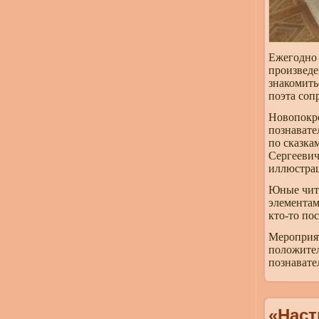
Ежегодно 
произведе
знакомить
поэта соп
Новопокр
познавате
по сказка
Сергеевич
иллюстрац
Юные чита
элементам
кто-то по
Мероприят
положител
познавате
«Наст