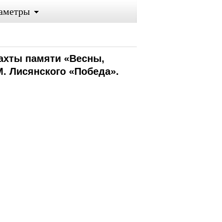
аметры
Вахты памяти «Весны,
М. Лисянского «Победа».